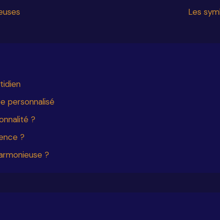
reuses
Les symb
tidien
e personnalisé
onnalité ?
dence ?
harmonieuse ?