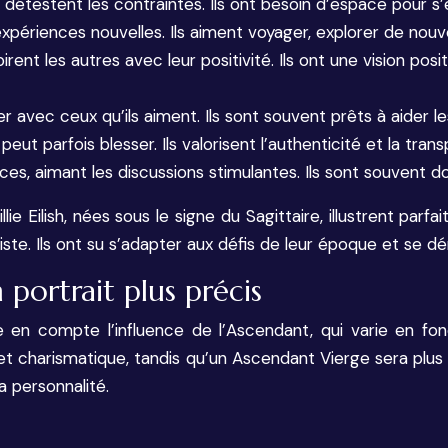
t détestent les contraintes. Ils ont besoin d’espace pour s
expériences nouvelles. Ils aiment voyager, explorer de nouv
ent les autres avec leur positivité. Ils ont une vision positi
r avec ceux qu’ils aiment. Ils sont souvent prêts à aider l
peut parfois blesser. Ils valorisent l’authenticité et la tran
nces, aimant les discussions stimulantes. Ils sont souvent dot
e Eilish, nées sous le signe du Sagittaire, illustrent parf
iste. Ils ont su s’adapter aux défis de leur époque et se dé
 portrait plus précis
re en compte l’influence de l’Ascendant, qui varie en fo
et charismatique, tandis qu’un Ascendant Vierge sera plus 
a personnalité.