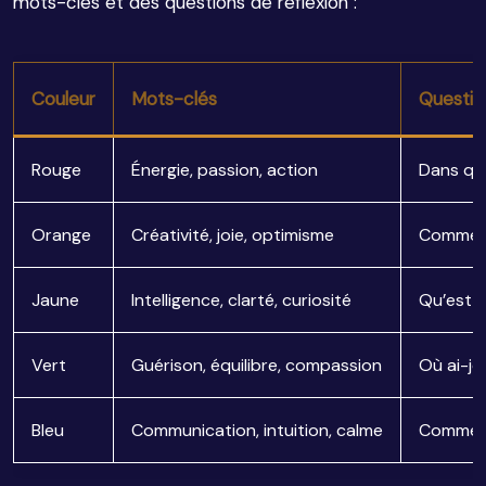
mots-clés et des questions de réflexion :
Couleur
Mots-clés
Questio
Rouge
Énergie, passion, action
Dans que
Orange
Créativité, joie, optimisme
Comment 
Jaune
Intelligence, clarté, curiosité
Qu’est-c
Vert
Guérison, équilibre, compassion
Où ai-je
Bleu
Communication, intuition, calme
Comment 